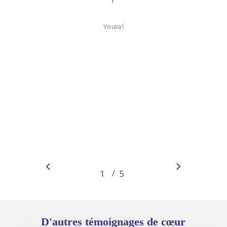
Youval
/
1
2
5
3
4
5
D'autres
témoignages
de
cœur