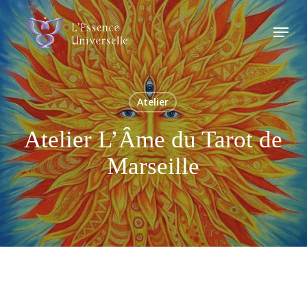
Skip
Menu
to
main
content
Atelier
Atelier L’Âme du Tarot de
Marseille